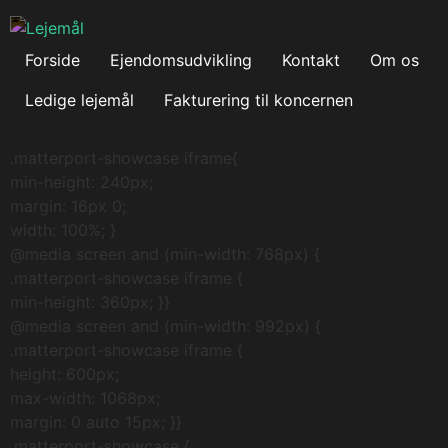
Forside
Ejendomsudvikling
Kontakt
Om os
Ledige lejemål
Fakturering til koncernen
.matterport-showcase iframe{
min-height: 240px;
margin: 16px 0;
width: 100%; }
@media screen and (min-width: 768px) {
.matterport-showcase iframe {
min-height: 360px; }}
@media screen and (min-width: 992px) {
.matterport-showcase iframe {
height: 600px;
max-width: 1068px;
margin: 0 auto 15px; }}
.matterport-showcase {